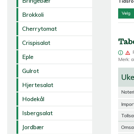
Bringebær
Tidsr
Velg
Brokkoli
Cherrytomat
Tab
Crispisalat
Eple
Merk: al
Gulrot
Uk
Hjertesalat
Noter
Hodekål
Import
Isbergsalat
Tollsa
Jordbær
Omsa