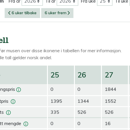
om
Fra år
Til år
Fra uke
Til uke
6 uker tilbake
6 uker frem
ell
Før musen over
disse ikonene i tabellen for mer informasjon.
le tall gjelder norsk andel.
e
25
26
27
ingspris
0
0
1844
pris
1395
1344
1552
ts
335
526
526
tt mengde
0
0
16