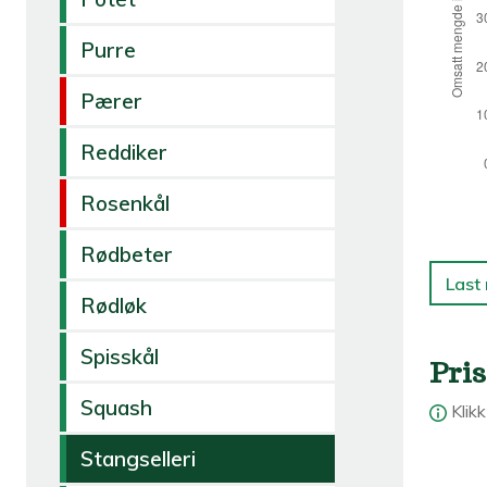
Purre
Pærer
Reddiker
Rosenkål
Rødbeter
Last
Rødløk
Spisskål
Pris
Squash
Klik
Stangselleri