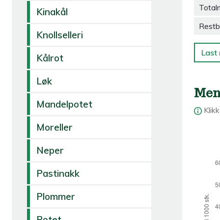
Total
Kinakål
Restb
Knollselleri
Last 
Kålrot
Løk
Men
Mandelpotet
Klik
Moreller
Neper
Pastinakk
Plommer
Potet