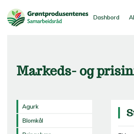
Dashbord
A
Markeds- og prisi
Agurk
S
Blomkål