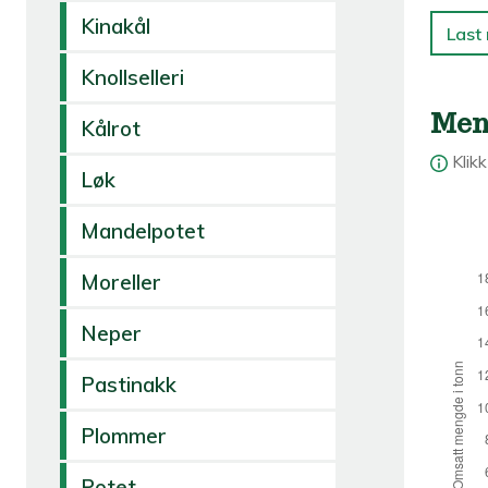
Kinakål
Last 
Knollselleri
Men
Kålrot
Klik
Løk
Mandelpotet
Moreller
Neper
Pastinakk
Plommer
Potet