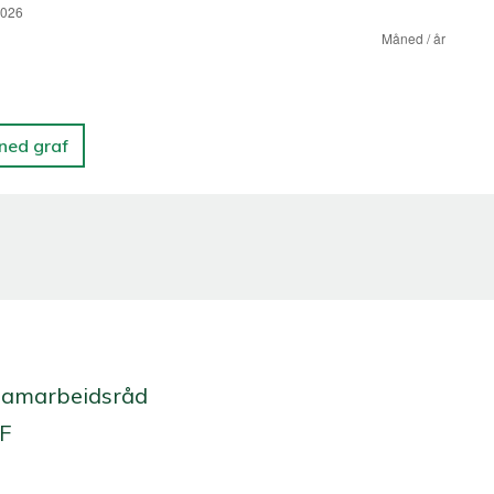
 ned graf
Samarbeidsråd
 F