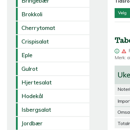
Bringebær
Tidsr
Velg
Brokkoli
Cherrytomat
Tab
Crispisalat
Eple
Merk: al
Gulrot
Uk
Hjertesalat
Noter
Hodekål
Import
Isbergsalat
Omsa
Jordbær
Total