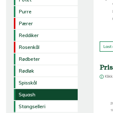
Purre
Pærer
Reddiker
Last
Rosenkål
Rødbeter
Pris
Rødløk
Klik
Spisskål
Squash
Stangselleri