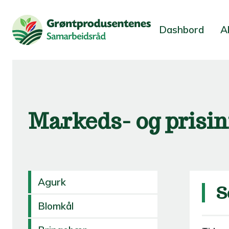
Dashbord
A
Markeds- og prisi
Agurk
S
Blomkål