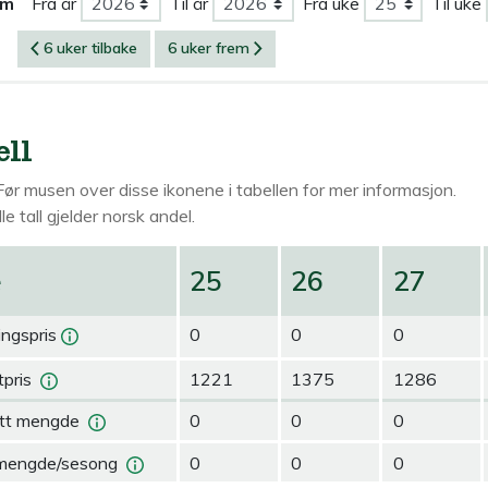
om
Fra år
Til år
Fra uke
Til uke
6 uker tilbake
6 uker frem
ell
Før musen over
disse ikonene i tabellen for mer informasjon.
le tall gjelder norsk andel.
e
25
26
27
ingspris
0
0
0
pris
1221
1375
1286
tt mengde
0
0
0
mengde/sesong
0
0
0