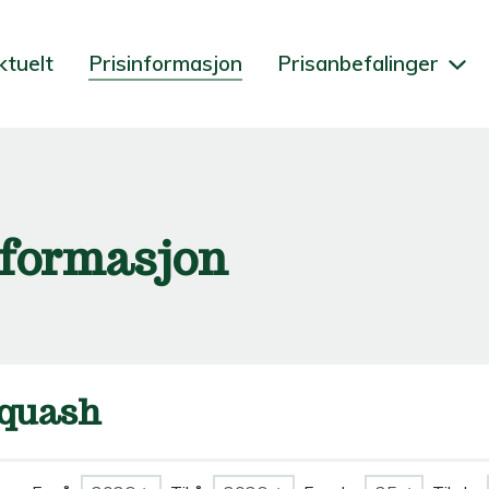
ktuelt
Prisinformasjon
Prisanbefalinger
nformasjon
quash