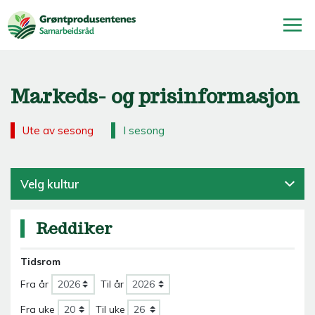
Markeds- og prisinformasjon
Ute av sesong
I sesong
Velg kultur
Reddiker
Tidsrom
Fra år
Til år
Fra uke
Til uke