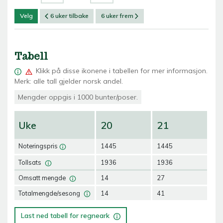
Velg
6 uker tilbake
6 uker frem
Tabell
Klikk på
disse ikonene i tabellen for mer informasjon.
Merk: alle tall gjelder norsk andel.
Mengder oppgis i 1000 bunter/poser.
Uke
20
21
2
Noteringspris
1445
1445
14
Tollsats
1936
1936
19
Omsatt mengde
14
27
22
Totalmengde/sesong
14
41
63
Last ned tabell for regneark