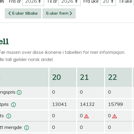
om
Fra år
Til år
Fra uke
Til uke
6 uker tilbake
6 uker frem
ell
Før musen over
disse ikonene i tabellen for mer informasjon.
le tall gjelder norsk andel.
e
20
21
22
ingspris
0
0
0
pris
13041
14132
15799
ts
0
0
0
tt mengde
0
0
0