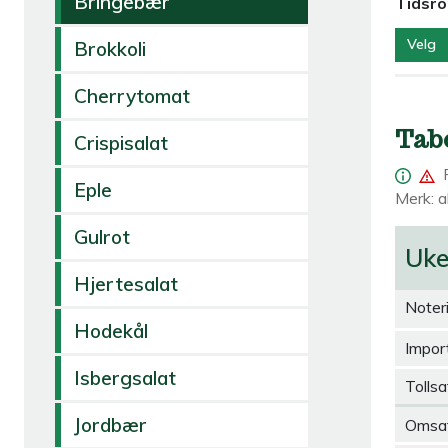
Bringebær
Tidsr
Velg
Brokkoli
Cherrytomat
Tab
Crispisalat
Eple
Merk: al
Gulrot
Uk
Hjertesalat
Noter
Hodekål
Import
Isbergsalat
Tollsa
Jordbær
Omsa