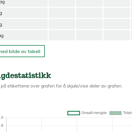
ag
g
g
ag
ned bilde av tabell
gdestatistikk
k på etikettene over grafen for å skjule/vise deler av grafen.