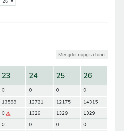
Mengder oppgis i tonn.
23
24
25
26
0
0
0
0
13588
12721
12175
14315
0
1329
1329
1329
0
0
0
0