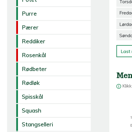
Torsd
Freda
Purre
Lørda
Pærer
Sønd
Reddiker
Last 
Rosenkål
Rødbeter
Men
Rødløk
Klik
Spisskål
Squash
Stangselleri