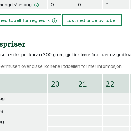
mengde/sesong
0
0
0
ned tabell for regneark
Last ned bilde av tabell
spriser
ser er i kr. per kurv a 300 gram, gjelder tørre fine bær av god kva
Før musen over
disse ikonene i tabellen for mer informasjon.
e
20
21
22
ag
ag
ag