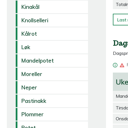
Total
Kinakål
Last 
Knollselleri
Kålrot
Dag
Løk
Dagspri
Mandelpotet
Moreller
Uk
Neper
Mand
Pastinakk
Tirsd
Plommer
Onsd
Potet