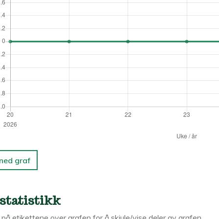
 ned graf
statistikk
k på etikettene over grafen for å skjule/vise deler av grafen.