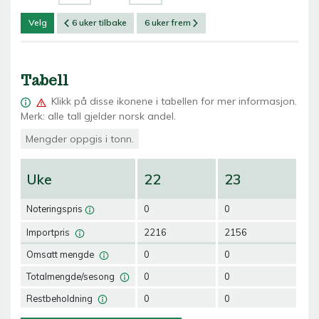
Velg
6 uker tilbake
6 uker frem
Tabell
Klikk på
disse ikonene i tabellen for mer informasjon.
Merk: alle tall gjelder norsk andel.
Mengder oppgis i tonn.
Uke
22
23
2
Noteringspris
0
0
16
Importpris
2216
2156
22
Omsatt mengde
0
0
5
Totalmengde/sesong
0
0
5
Restbeholdning
0
0
0