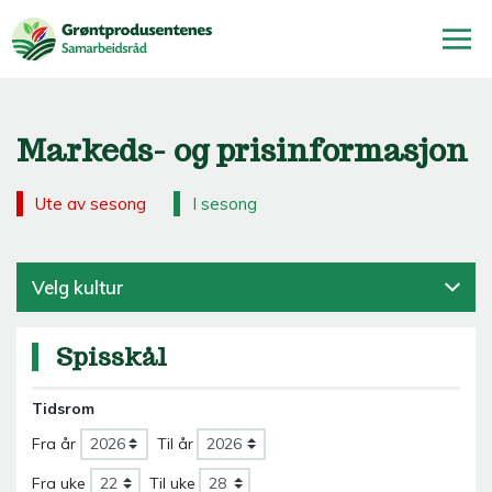
Markeds- og prisinformasjon
Ute av sesong
I sesong
Velg kultur
Spisskål
Tidsrom
Fra år
Til år
Fra uke
Til uke