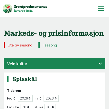
Markeds- og prisinformasjon
Ute av sesong
I sesong
Velg kultur
Spisskål
Tidsrom
Fra år
Til år
Fra uke
Til uke