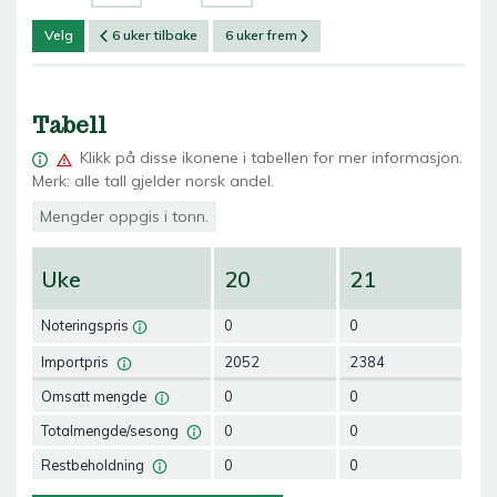
Velg
6 uker tilbake
6 uker frem
Tabell
Klikk på
disse ikonene i tabellen for mer informasjon.
Merk: alle tall gjelder norsk andel.
Mengder oppgis i tonn.
Uke
20
21
2
Noteringspris
0
0
0
Importpris
2052
2384
22
Omsatt mengde
0
0
0
Totalmengde/sesong
0
0
0
Restbeholdning
0
0
0