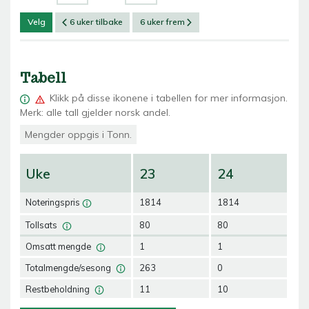
Velg
6 uker tilbake
6 uker frem
Tabell
Klikk på
disse ikonene i tabellen for mer informasjon.
Merk: alle tall gjelder norsk andel.
Mengder oppgis i Tonn.
Uke
23
24
2
Noteringspris
1814
1814
18
Tollsats
80
80
80
Omsatt mengde
1
1
1
Totalmengde/sesong
263
0
0
Restbeholdning
11
10
9