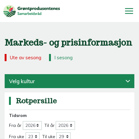
Markeds- og prisinformasjon
Ute av sesong
I sesong
Velg kultur
Rotpersille
Tidsrom
Fra år
Til år
Fra uke
Til uke