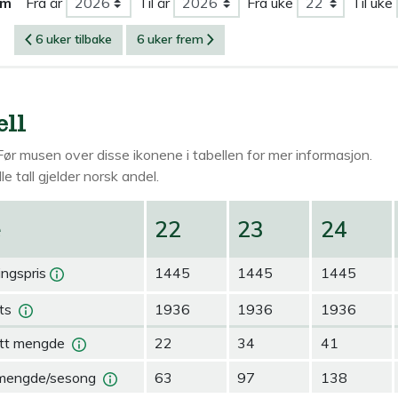
om
Fra år
Til år
Fra uke
Til uke
6 uker tilbake
6 uker frem
ell
Før musen over
disse ikonene i tabellen for mer informasjon.
le tall gjelder norsk andel.
e
22
23
24
ingspris
1445
1445
1445
ts
1936
1936
1936
tt mengde
22
34
41
mengde/sesong
63
97
138