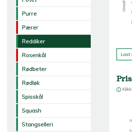
Purre
Pærer
Reddiker
Last
Rosenkål
Rødbeter
Pris
Rødløk
Klik
Spisskål
Squash
Stangselleri