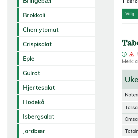
Bringebær
Tidsr
Velg
Brokkoli
Cherrytomat
Tab
Crispisalat
Eple
Merk: al
Gulrot
Uk
Hjertesalat
Noter
Hodekål
Tollsa
Isbergsalat
Omsa
Jordbær
Total