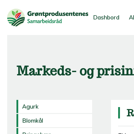
Dashbord
A
Markeds- og prisi
Agurk
R
Blomkål