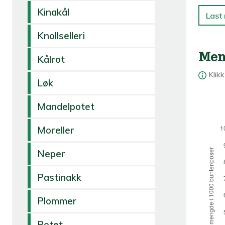
Kinakål
Last 
Knollselleri
Men
Kålrot
Klik
Løk
Mandelpotet
Moreller
Neper
Pastinakk
Plommer
Potet