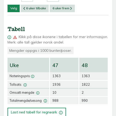
Velg
6 uker tilbake
6 uker frem
Tabell
Klikk på
disse ikonene i tabellen for mer informasjon.
Merk: alle tall gjelder norsk andel.
Mengder oppgis i 1000 bunter/poser.
Uke
47
48
4
Noteringspris
1363
1363
0
Tollsats
1936
1822
0
Omsatt mengde
10
2
0
Totalmengde/sesong
988
990
0
Last ned tabell for regneark