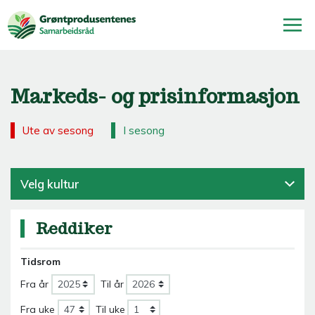
Markeds- og prisinformasjon
Ute av sesong
I sesong
Velg kultur
Reddiker
Tidsrom
Fra år
Til år
Fra uke
Til uke