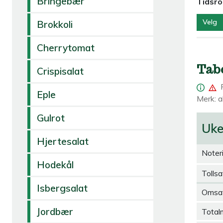
Bringebær
Tidsr
Velg
Brokkoli
Cherrytomat
Tab
Crispisalat
Eple
Merk: al
Gulrot
Uk
Hjertesalat
Noter
Hodekål
Tollsa
Isbergsalat
Omsa
Jordbær
Total