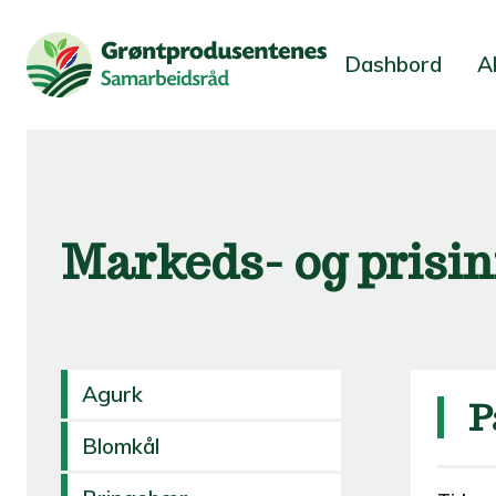
Dashbord
A
Markeds- og prisi
Agurk
P
Blomkål