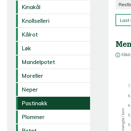
Restb
Kinakål
Last 
Knollselleri
Kålrot
Men
Løk
Klik
Mandelpotet
Moreller
Neper
Pastinakk
Plommer
Potet