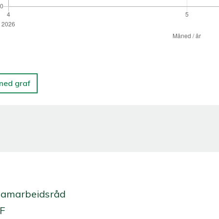
 ned graf
Samarbeidsråd
 F