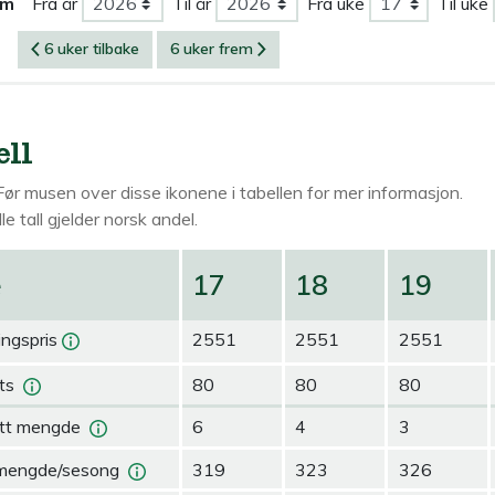
om
Fra år
Til år
Fra uke
Til uke
6 uker tilbake
6 uker frem
ell
Før musen over
disse ikonene i tabellen for mer informasjon.
le tall gjelder norsk andel.
e
17
18
19
ingspris
2551
2551
2551
ts
80
80
80
tt mengde
6
4
3
mengde/sesong
319
323
326