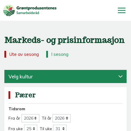
Markeds- og prisinformasjon
Ute av sesong
I sesong
Velg kultur
Pærer
Tidsrom
Fra år
Til år
Fra uke
Til uke