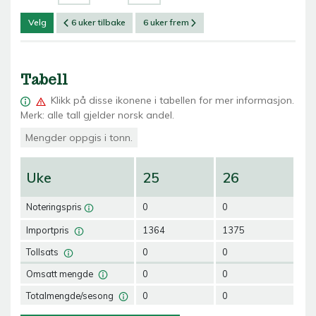
Velg
6 uker tilbake
6 uker frem
Tabell
Klikk på
disse ikonene i tabellen for mer informasjon.
Merk: alle tall gjelder norsk andel.
Mengder oppgis i tonn.
Uke
25
26
2
Noteringspris
0
0
0
Importpris
1364
1375
13
Tollsats
0
0
0
Omsatt mengde
0
0
0
Totalmengde/sesong
0
0
0