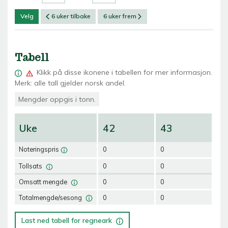
Velg
6 uker tilbake
6 uker frem
Tabell
Klikk på
disse ikonene i tabellen for mer informasjon.
Merk: alle tall gjelder norsk andel.
Mengder oppgis i tonn.
Uke
42
43
4
Noteringspris
0
0
0
Tollsats
0
0
0
Omsatt mengde
0
0
0
Totalmengde/sesong
0
0
0
Last ned tabell for regneark