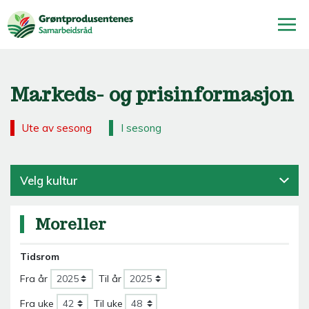
Markeds- og prisinformasjon
Ute av sesong
I sesong
Velg kultur
Moreller
Tidsrom
Fra år
Til år
Fra uke
Til uke