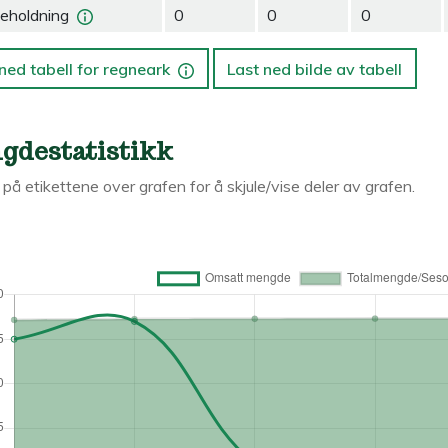
eholdning
0
0
0
ned tabell for regneark
Last ned bilde av tabell
gdestatistikk
k på etikettene over grafen for å skjule/vise deler av grafen.