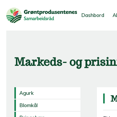
Dashbord
A
Markeds- og prisi
Agurk
M
Blomkål