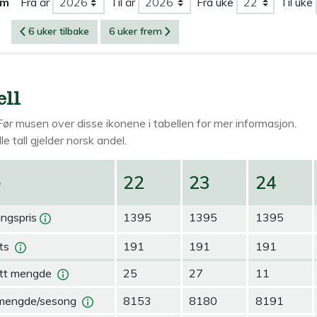
om
Fra år
Til år
Fra uke
Til uke
6 uker tilbake
6 uker frem
ell
Før musen over
disse ikonene i tabellen for mer informasjon.
le tall gjelder norsk andel.
e
22
23
24
ingspris
1395
1395
1395
ts
191
191
191
tt mengde
25
27
11
mengde/sesong
8153
8180
8191