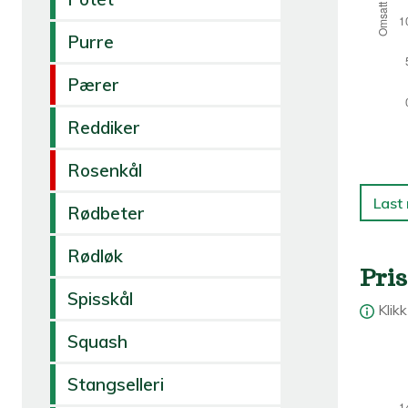
Purre
Pærer
Reddiker
Rosenkål
Last
Rødbeter
Rødløk
Pris
Spisskål
Klik
Squash
Stangselleri