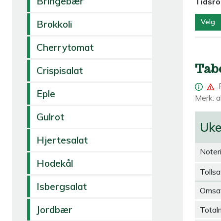
Bringebær
Tidsr
Velg
Brokkoli
Cherrytomat
Tab
Crispisalat
Eple
Merk: al
Gulrot
Uk
Hjertesalat
Noter
Hodekål
Tollsa
Isbergsalat
Omsa
Jordbær
Total