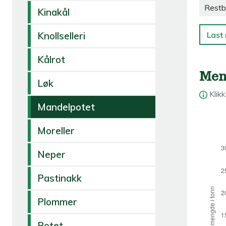
Restb
Kinakål
Last 
Knollselleri
Kålrot
Men
Løk
Klik
Mandelpotet
Moreller
Neper
Pastinakk
Plommer
Potet