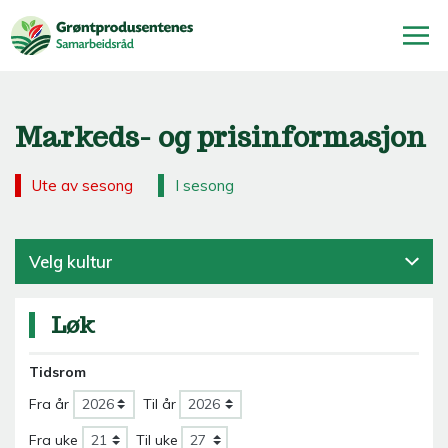
Markeds- og prisinformasjon
Ute av sesong
I sesong
Velg kultur
Løk
Tidsrom
Fra år
Til år
Fra uke
Til uke