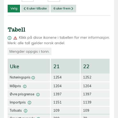
Velg
6 uker tilbake
6 uker frem
Tabell
Klikk på
disse ikonene i tabellen for mer informasjon.
Merk: alle tall gjelder norsk andel.
Mengder oppgis i tonn.
Uke
21
22
2
Noteringspris
1254
1252
12
Målpris
1204
1204
12
Øvre prisgrense
1397
1397
13
Importpris
1151
1139
11
Tollsats
109
109
10