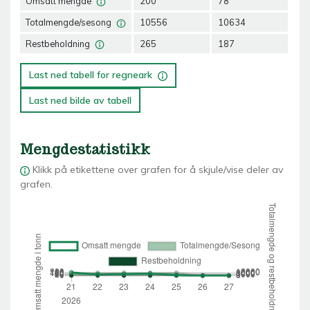
Omsatt mengde
200
78
10
Totalmengde/sesong
10556
10634
10
Restbeholdning
265
187
84
Last ned tabell for regneark
Last ned bilde av tabell
Mengdestatistikk
Klikk på etikettene over grafen for å skjule/vise deler av
grafen.