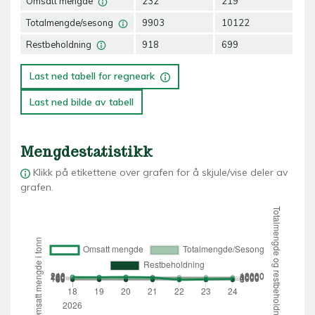
Omsatt mengde
232
219
23
Totalmengde/sesong
9903
10122
10
Restbeholdning
918
699
46
Last ned tabell for regneark
Last ned bilde av tabell
Mengdestatistikk
Klikk på etikettene over grafen for å skjule/vise deler av
grafen.