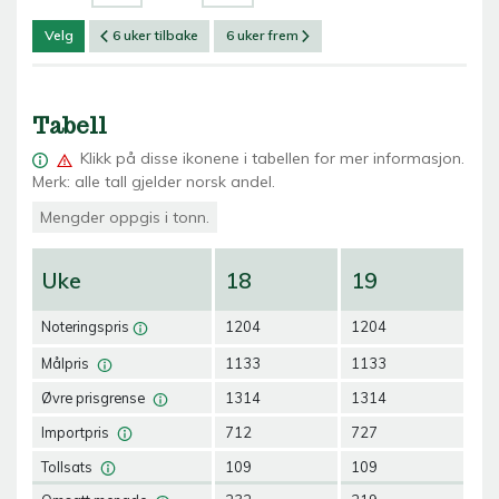
Velg
6 uker tilbake
6 uker frem
Tabell
Klikk på
disse ikonene i tabellen for mer informasjon.
Merk: alle tall gjelder norsk andel.
Mengder oppgis i tonn.
Uke
18
19
2
Noteringspris
1204
1204
12
Målpris
1133
1133
12
Øvre prisgrense
1314
1314
13
Importpris
712
727
11
Tollsats
109
109
10