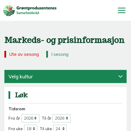
Markeds- og prisinformasjon
Ute av sesong
I sesong
Velg kultur
Løk
Tidsrom
Fra år
Til år
Fra uke
Til uke