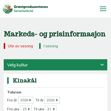
Markeds- og prisinformasjon
Ute av sesong
I sesong
Velg kultur
Kinakål
Tidsrom
Fra år
Til år
Fra uke
Til uke