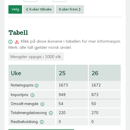
Velg
6 uker tilbake
6 uker frem
Tabell
Klikk på
disse ikonene i tabellen for mer informasjon.
Merk: alle tall gjelder norsk andel.
Mengder oppgis i 1000 stk.
Uke
25
26
2
Noteringspris
1673
1672
16
Importpris
949
873
88
Omsatt mengde
54
50
50
Totalmengde/sesong
220
270
32
Restbeholdning
0
0
0