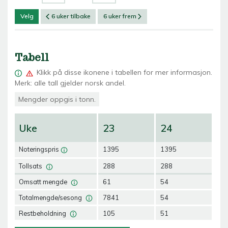
Velg
6 uker tilbake
6 uker frem
Tabell
Klikk på
disse ikonene i tabellen for mer informasjon.
Merk: alle tall gjelder norsk andel.
Mengder oppgis i tonn.
Uke
23
24
2
Noteringspris
1395
1395
13
Tollsats
288
288
28
Omsatt mengde
61
54
58
Totalmengde/sesong
7841
54
11
Restbeholdning
105
51
0