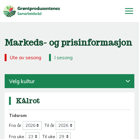
Markeds- og prisinformasjon
Ute av sesong
I sesong
Velg kultur
Kålrot
Tidsrom
Fra år
Til år
Fra uke
Til uke