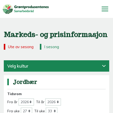
Markeds- og prisinformasjon
Ute av sesong
I sesong
Velg kultur
Jordbær
Tidsrom
Fra år
Til år
Fra uke
Til uke