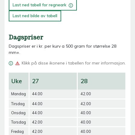
Last ned tabell for regneark
Last ned bilde av tabell
Dagspriser
Dagspriser er i kr. per kurv a 500 gram for størrelse 28
mm+.
Klikk på
disse ikonene i tabellen for mer informasjon.
Uke
27
28
2
Mandag
44.00
42.00
42
Tirsdag
44.00
42.00
42
Onsdag
44.00
40.00
42
Torsdag
42.00
40.00
42
Fredag
42.00
40.00
42