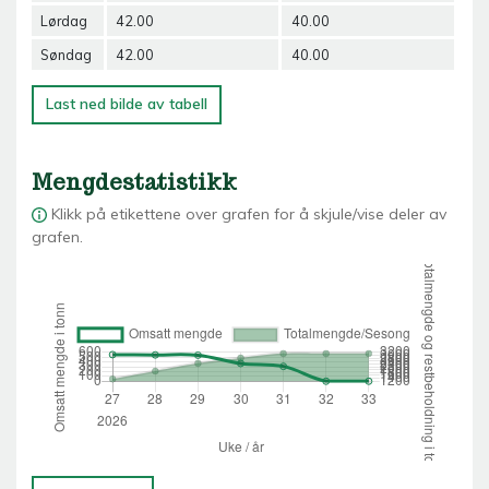
Lørdag
42.00
40.00
42
Søndag
42.00
40.00
42
Last ned bilde av tabell
Mengdestatistikk
Klikk på etikettene over grafen for å skjule/vise deler av
grafen.