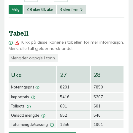
Velg
6 uker tilbake
6 uker frem
Tabell
Klikk på
disse ikonene i tabellen for mer informasjon.
Merk: alle tall gjelder norsk andel.
Mengder oppgis i tonn.
Uke
27
28
2
Noteringspris
8201
7850
82
Importpris
5416
5207
62
Tollsats
601
601
60
Omsatt mengde
552
546
54
Totalmengde/sesong
1355
1901
24