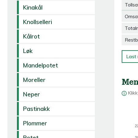
Tollsa
Kinakål
Omsa
Knollselleri
Total
Kålrot
Restb
Løk
Last 
Mandelpotet
Moreller
Men
Klik
Neper
Pastinakk
Plommer
Potet