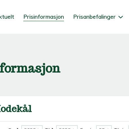
ktuelt
Prisinformasjon
Prisanbefalinger
nformasjon
odekål