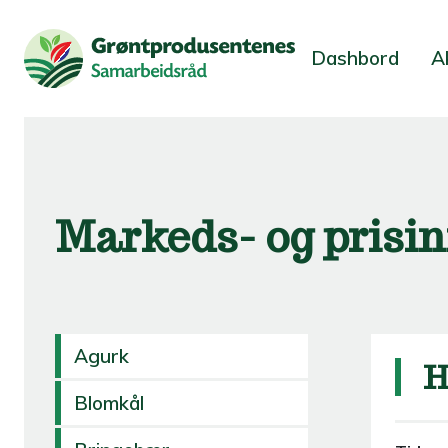
Dashbord
A
Markeds- og prisi
Agurk
H
Blomkål