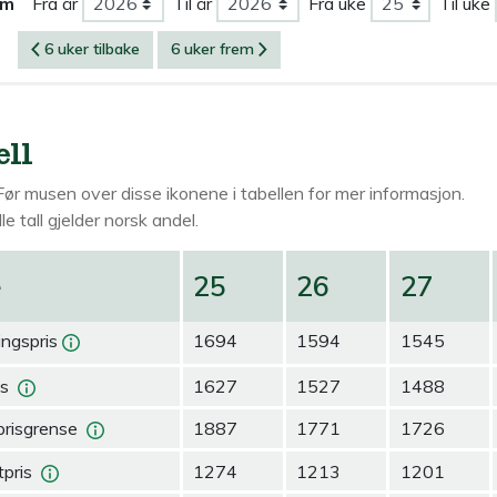
om
Fra år
Til år
Fra uke
Til uke
6 uker tilbake
6 uker frem
ell
Før musen over
disse ikonene i tabellen for mer informasjon.
le tall gjelder norsk andel.
e
25
26
27
ingspris
1694
1594
1545
is
1627
1527
1488
prisgrense
1887
1771
1726
pris
1274
1213
1201