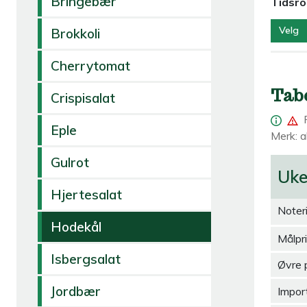
Bringebær
Tidsr
Velg
Brokkoli
Cherrytomat
Tab
Crispisalat
Eple
Merk: al
Gulrot
Uk
Hjertesalat
Noter
Hodekål
Målpr
Isbergsalat
Øvre 
Jordbær
Import