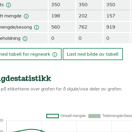
ts
350
350
350
tt mengde
198
202
157
mengde/sesong
560
762
919
eholdning
0
0
0
ned tabell for regneark
Last ned bilde av tabell
gdestatistikk
k på etikettene over grafen for å skjule/vise deler av grafen.