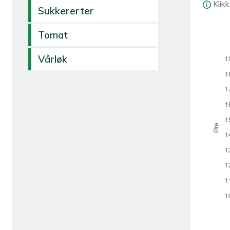
Klik
Sukkererter
Tomat
Vårløk