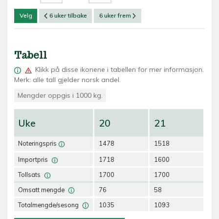
Velg
6 uker tilbake
6 uker frem
Tabell
Klikk på
disse ikonene i tabellen for mer informasjon.
Merk: alle tall gjelder norsk andel.
Mengder oppgis i 1000 kg.
Uke
20
21
2
Noteringspris
1478
1518
16
Importpris
1718
1600
15
Tollsats
1700
1700
17
Omsatt mengde
76
58
45
Totalmengde/sesong
1035
1093
11