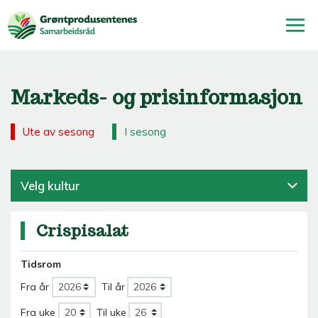
Markeds- og prisinformasjon
Ute av sesong
I sesong
Velg kultur
Crispisalat
Tidsrom
Fra år
Til år
Fra uke
Til uke