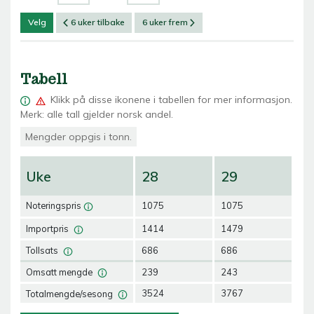
Velg
6 uker tilbake
6 uker frem
Tabell
Klikk på
disse ikonene i tabellen for mer informasjon.
Merk: alle tall gjelder norsk andel.
Mengder oppgis i tonn.
Uke
28
29
3
Noteringspris
1075
1075
10
Importpris
1414
1479
14
Tollsats
686
686
68
Omsatt mengde
239
243
24
Totalmengde/sesong
3524
3767
40