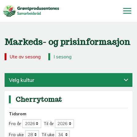
Markeds- og prisinformasjon
Ute av sesong
I sesong
Velg kultur
Cherrytomat
Tidsrom
Fra år
Til år
Fra uke
Til uke