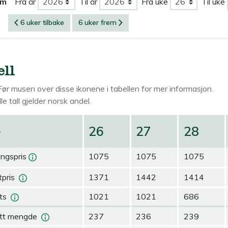
om
Fra år
Til år
Fra uke
Til uke
6 uker tilbake
6 uker frem
ell
Før musen over
disse ikonene i tabellen for mer informasjon.
le tall gjelder norsk andel.
e
26
27
28
ingspris
1075
1075
1075
pris
1371
1442
1414
ts
1021
1021
686
tt mengde
237
236
239