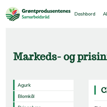
Dashbord
A
Markeds- og prisi
Agurk
C
Blomkål