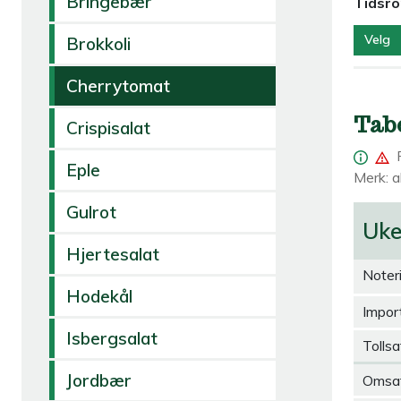
Bringebær
Tidsr
Velg
Brokkoli
Cherrytomat
Tab
Crispisalat
Eple
Merk: al
Gulrot
Uk
Hjertesalat
Noter
Hodekål
Import
Isbergsalat
Tollsa
Jordbær
Omsa