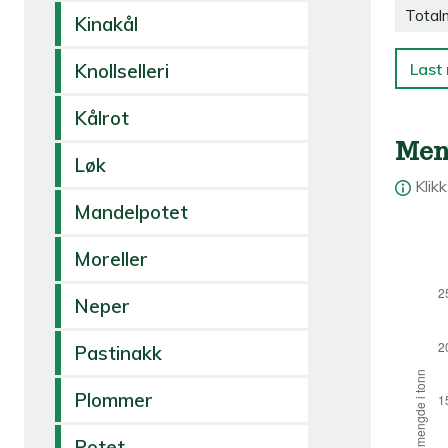
Total
Kinakål
Last 
Knollselleri
Kålrot
Men
Løk
Klik
Mandelpotet
Moreller
Neper
Pastinakk
Plommer
Potet