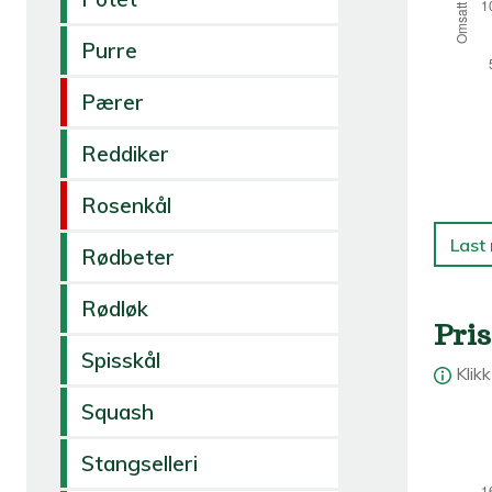
Purre
Pærer
Reddiker
Rosenkål
Last
Rødbeter
Rødløk
Pris
Spisskål
Klik
Squash
Stangselleri