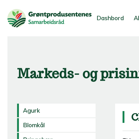
Dashbord
A
Markeds- og prisi
Agurk
C
Blomkål