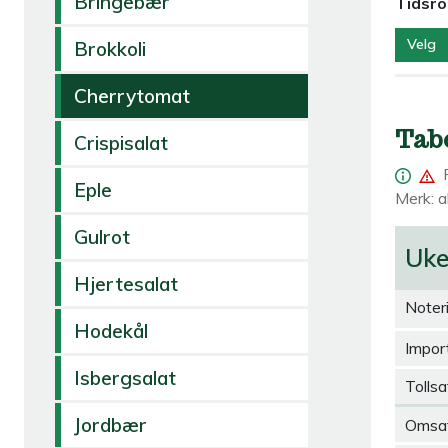
Bringebær
Tidsr
Velg
Brokkoli
Cherrytomat
Tab
Crispisalat
Eple
Merk: al
Gulrot
Uk
Hjertesalat
Noter
Hodekål
Import
Isbergsalat
Tollsa
Jordbær
Omsa