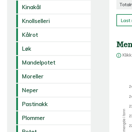
Total
Kinakål
Last 
Knollselleri
Kålrot
Men
Løk
Klik
Mandelpotet
Moreller
Neper
Pastinakk
Plommer
Potet