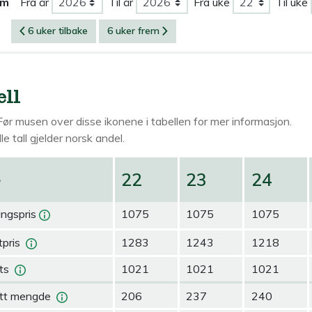
om
Fra år
Til år
Fra uke
Til uke
6 uker tilbake
6 uker frem
ell
Før musen over
disse ikonene i tabellen for mer informasjon.
le tall gjelder norsk andel.
e
22
23
24
ingspris
1075
1075
1075
pris
1283
1243
1218
ts
1021
1021
1021
tt mengde
206
237
240