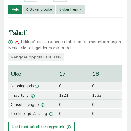
Velg
6 uker tilbake
6 uker frem
Tabell
Klikk på
disse ikonene i tabellen for mer informasjon.
Merk: alle tall gjelder norsk andel.
Mengder oppgis i 1000 stk.
Uke
17
18
1
Noteringspris
0
0
0
Importpris
1921
1332
12
Omsatt mengde
0
0
0
Totalmengde/sesong
0
0
0
Last ned tabell for regneark