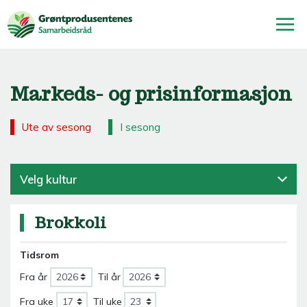
Markeds- og prisinformasjon
Ute av sesong
I sesong
Velg kultur
Brokkoli
Tidsrom
Fra år
Til år
Fra uke
Til uke